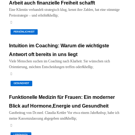
Arbeit auch finanzielle Freiheit schafft
Eine Klientin verhandelt strategisch klug, kennt ihre Zahlen, hat eine stimmige
Preisstrategie – und erhöht&hellip;
August 1, 2026
PERSÖNLICHKEIT
Intuition im Coaching: Warum die wichtigste
Antwort oft bereits in uns liegt
Viele Menschen suchen im Coaching nach Klarheit. Sie wünschen sich
Orientierung, möchten Entscheidungen treffen oder&hellip;
Juli 29, 2026
GESUNDHEIT
Funktionelle Medizin für Frauen: Ein moderner
Blick auf Hormone,Energie und Gesundheit
Gastbeitrag von Dr.med. Claudia Kettler Vor etwa einem Jahr&nbsp; habe ich
meine Kassenzulassung abgegeben und&hellip;
Juni 14, 2026
LEBENSSTIL